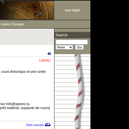
user login
|
|
Links
Contact
Search
CAVING
cours théorique et une sortie
on sur info@speleo.lu
rêt matériel, supports de cours)
Print version