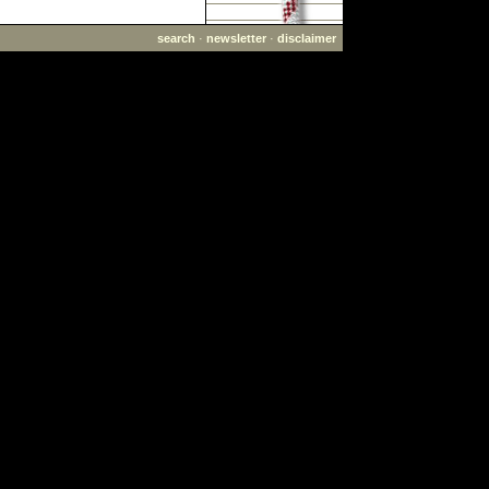
search
·
newsletter
·
disclaimer