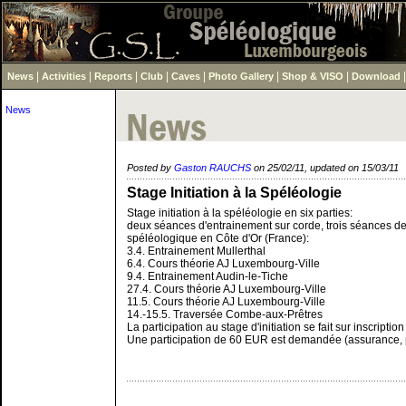
|
|
|
|
|
|
|
News
Activities
Reports
Club
Caves
Photo Gallery
Shop & VISO
Download
News
Posted by
Gaston RAUCHS
on 25/02/11, updated on 15/03/11
Stage Initiation à la Spéléologie
Stage initiation à la spéléologie en six parties:
deux séances d'entrainement sur corde, trois séances de 
spéléologique en Côte d'Or (France):
3.4. Entrainement Mullerthal
6.4. Cours théorie AJ Luxembourg-Ville
9.4. Entrainement Audin-le-Tiche
27.4. Cours théorie AJ Luxembourg-Ville
11.5. Cours théorie AJ Luxembourg-Ville
14.-15.5. Traversée Combe-aux-Prêtres
La participation au stage d'initiation se fait sur inscripti
Une participation de 60 EUR est demandée (assurance, p